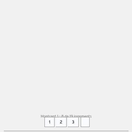
5 ÉVALUATIONS
Can Muscaroles | Mayol
Pollensa / Pollença -
Domaine
Domaine à Pollensa / Pollença qui possède 4
chambre(s) et Capacité pour 8 personnes. Logement
de 360 m². Elle dispose de jardin, mobilier de
jardin,...
DÈS
975 €
+ INFO
par nuit
Montrant 1 - 8 de 19 logements
1
2
3