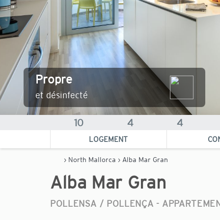
Propre
et désinfecté
10
4
4
LOGEMENT
CO
›
North Mallorca
› Alba Mar Gran
Alba Mar Gran
POLLENSA / POLLENÇA -
APPARTEME