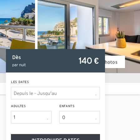
Dès
140
 €
Voir photos
par nuit
LES DATES
ADULTES
ENFANTS
1