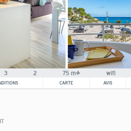
3
2
75 m²
wifi
NDITIONS
CARTE
AVIS
NT