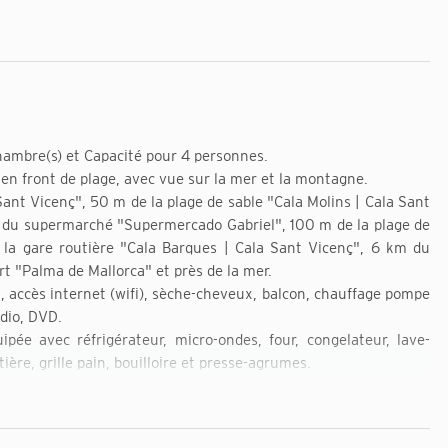
hambre(s) et Capacité pour 4 personnes.
n front de plage, avec vue sur la mer et la montagne.
ant Vicenç", 50 m de la plage de sable "Cala Molins | Cala Sant
m du supermarché "Supermercado Gabriel", 100 m de la plage de
 la gare routière "Cala Barques | Cala Sant Vicenç", 6 km du
rt "Palma de Mallorca" et près de la mer.
ort, accès internet (wifi), sèche-cheveux, balcon, chauffage pompe
adio, DVD.
pée avec réfrigérateur, micro-ondes, four, congelateur, lave-
tière, grille pain, bouilloire et presse-agrumes.