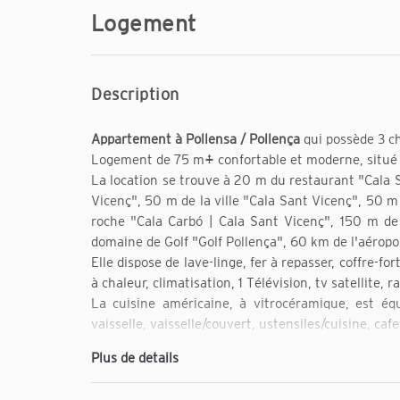
Logement
Description
Appartement à Pollensa / Pollença
qui possède 3 c
Logement de 75 m² confortable et moderne, situé e
La location se trouve à 20 m du restaurant "Cala S
Vicenç", 50 m de la ville "Cala Sant Vicenç", 50 
roche "Cala Carbó | Cala Sant Vicenç", 150 m de
domaine de Golf "Golf Pollença", 60 km de l'aéropo
Elle dispose de lave-linge, fer à repasser, coffre-f
à chaleur, climatisation, 1 Télévision, tv satellite, r
La cuisine américaine, à vitrocéramique, est équi
vaisselle, vaisselle/couvert, ustensiles/cuisine, cafe
Plus de details