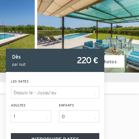
Dès
220
 €
Voir photos
par nuit
LES DATES
ADULTES
ENFANTS
1