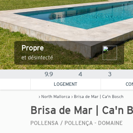
Propre
et désinfecté
9.9
4
3
LOGEMENT
CO
›
North Mallorca
› Brisa de Mar | Ca'n Bosch
Brisa de Mar | Ca'n 
POLLENSA / POLLENÇA -
DOMAINE