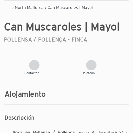
›
North Mallorca
› Can Muscaroles | Mayol
Can Muscaroles | Mayol
POLLENSA / POLLENÇA -
FINCA
Contactar
Teléfono
Alojamiento
Descripción
La
finca en Pollensa / Pollença
posee 4 dormitorio(s) y