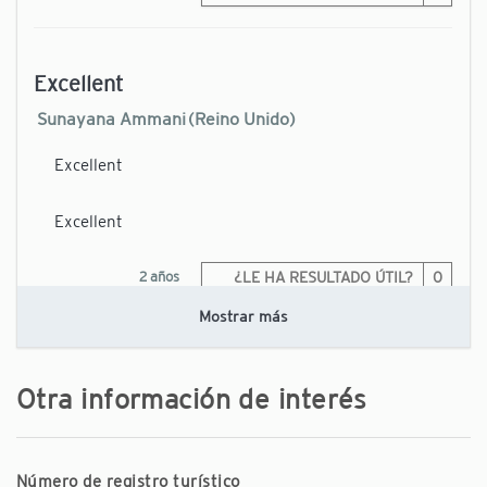
Excellent
Sunayana Ammani (Reino Unido)
Excellent
Excellent
2 años
¿LE HA RESULTADO ÚTIL?
0
Mostrar más
Hervorragend
Otra información de interés
Heidi (Alemania)
Hervorragend
Número de registro turístico