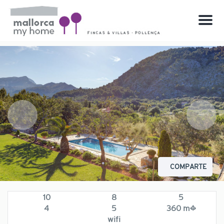
Menu
COMPARTE
10
8
5
4
5
360 m²
wifi