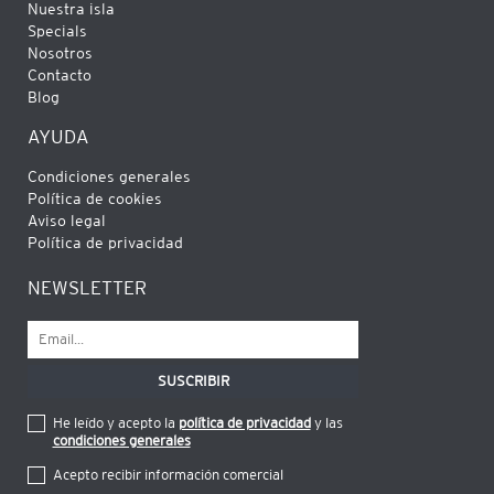
Lorna (Reino Unido)
Nuestra isla
Specials
The villa is perfectly situated - close to Pollença, Port
Nosotros
de Pollença beach and Alcudia Old Town, yet a self
Contacto
contained haven with views of local hills and the
Blog
Hotel Son Brull. It’s ideal for a stay with a group of
friends or extended family with larg
AYUDA
ver más
Condiciones generales
Política de cookies
-/-
Aviso legal
Política de privacidad
4 años
¿LE HA RESULTADO ÚTIL?
0
NEWSLETTER
He leído y acepto la
política de privacidad
y las
condiciones generales
Acepto recibir información comercial