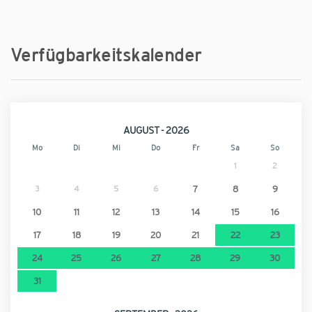
Nächster Flughafen - Palma de Mallorca
50 km
Verfügbarkeitskalender
Nächster Flughafen - Palma de Mallorca
50 km
AUGUST - 2026
Mo
Di
Mi
Do
Fr
Sa
So
1
2
3
4
5
6
7
8
9
10
11
12
13
14
15
16
17
18
19
20
21
22
23
24
25
26
27
28
29
30
31