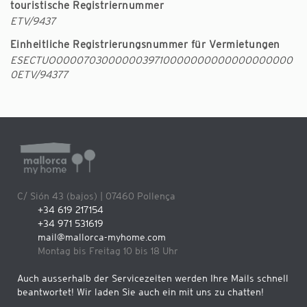
touristische Registriernummer
ETV/9437
Einheitliche Registrierungsnummer für Vermietungen
ESECTUO000070300000039710000000000000000000
0ETV/94377
C/ Sión 43 (bajos) | 07460 Pollença
+34 619 217154
+34 971 531619
mail@mallorca-myhome.com
Montag bis Freitag 10 bis 18 Uhr
Auch ausserhalb der Servicezeiten werden Ihre Mails schnell
beantwortet! Wir laden Sie auch ein mit uns zu chatten!