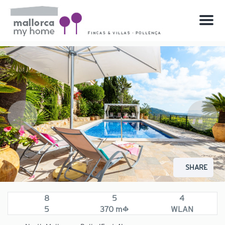
Menu
SHARE
8
5
4
5
370 m²
WLAN