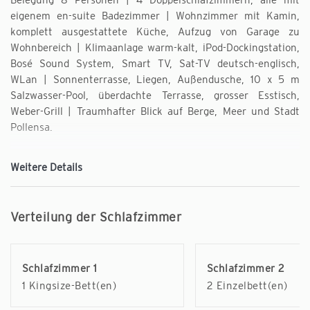
eigenem en-suite Badezimmer | Wohnzimmer mit Kamin,
komplett ausgestattete Küche, Aufzug von Garage zu
Wohnbereich | Klimaanlage warm-kalt, iPod-Dockingstation,
Bosé Sound System, Smart TV, Sat-TV deutsch-englisch,
WLan | Sonnenterrasse, Liegen, Außendusche, 10 x 5 m
Salzwasser-Pool, überdachte Terrasse, grosser Esstisch,
Weber-Grill | Traumhafter Blick auf Berge, Meer und Stadt
Pollensa.
Flair | mediterran, akurat, exklusiv, komfortabel, gepflegtes
Weitere Details
und gemütliches Ambiente, Traumblick, Traumlage.
Verteilung der Schlafzimmer
NEU 2026: die Badezimmer 2 bis 4 werden modernisiert im
Stil von Badezimmer 1.
Schlafzimmer 1
Schlafzimmer 2
Das Ferienhaus La Belle Font in Pollenca liegt hübsch am
1 Kingsize-Bett(en)
2 Einzelbett(en)
Hang gen Süden ausgerichtet und bietet einen traumhaften
Blick auf das Städtchen Pollensa, die Ausläufer des