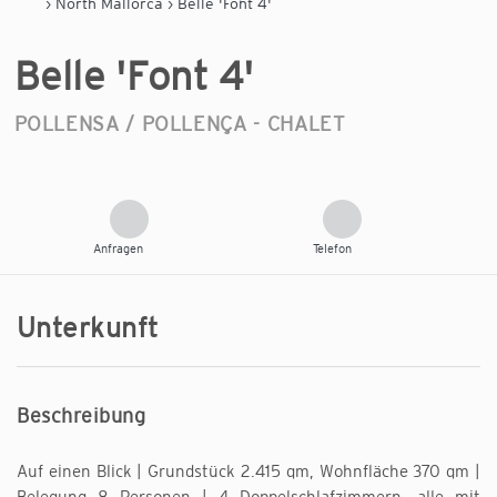
›
North Mallorca
› Belle 'Font 4'
Belle 'Font 4'
POLLENSA / POLLENÇA -
CHALET
Anfragen
Telefon
Unterkunft
Beschreibung
Auf einen Blick | Grundstück 2.415 qm, Wohnfläche 370 qm |
Belegung 8 Personen | 4 Doppelschlafzimmern, alle mit