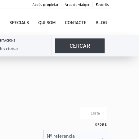
Accès propietari
Àrea de viatger
Favorits
SPECIALS
QUI SOM
CONTACTE
BLOG
BITACIONS
CERCAR
Llista
ORDRE: