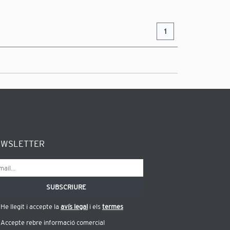
1
EWSLETTER
He llegit i accepte la
avís legal
i els
termes
Accepte rebre informació comercial