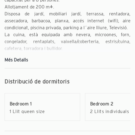
Allotjament de 200 m².
Disposa de jardí, mobiliari jardí, terrassa, rentadora,
assecadora, barbacoa, planxa, accés internet (wifi), aire
condicionat, piscina privada, parking a l´aire lliure, Televisió.
La cuina, està equipada amb nevera, microones, forn,
congelador, rentaplats, vaixella/coberteria, estris/cuina,
cafetera, torradora i bullidor.
Més Detalls
Distribució de dormitoris
Bedroom 1
Bedroom 2
1 Llit queen size
2 Llits individuals